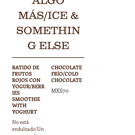
ALGO
MÁS/ICE &
SOMETHIN
G ELSE
BATIDO DE
CHOCOLATE
FRUTOS
FRÍO/COLD
ROJOS CON
CHOCOLATE
YOGUR/BERR
MX$70
IES
SMOOTHIE
WITH
YOGHURT
No está
endulzado/Un