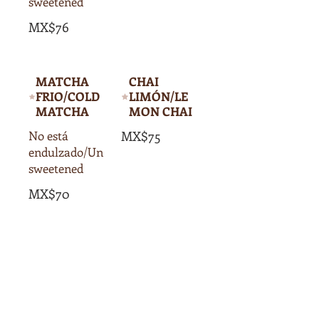
sweetened
MX$76
MATCHA
CHAI
FRIO/COLD
LIMÓN/LE
MATCHA
MON CHAI
No está
MX$75
endulzado/Un
sweetened
MX$70
EMBOTELL