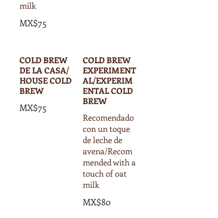
milk
MX$75
COLD BREW
COLD BREW
DE LA CASA/
EXPERIMENT
HOUSE COLD
AL/EXPERIM
BREW
ENTAL COLD
BREW
MX$75
Recomendado
con un toque
de leche de
avena/Recom
mended with a
touch of oat
milk
MX$80